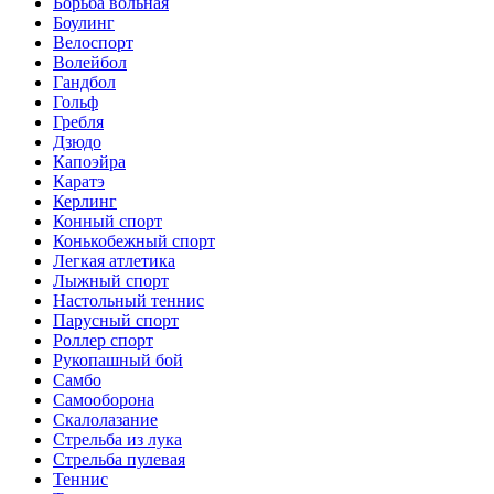
Борьба вольная
Боулинг
Велоспорт
Волейбол
Гандбол
Гольф
Гребля
Дзюдо
Капоэйра
Каратэ
Керлинг
Конный спорт
Конькобежный спорт
Легкая атлетика
Лыжный спорт
Настольный теннис
Парусный спорт
Роллер спорт
Рукопашный бой
Самбо
Самооборона
Скалолазание
Стрельба из лука
Стрельба пулевая
Теннис