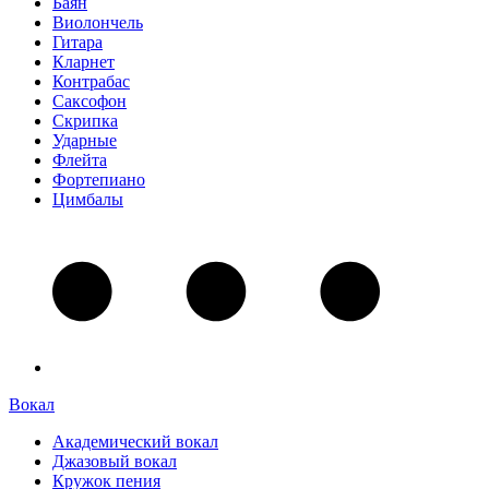
Баян
Виолончель
Гитара
Кларнет
Контрабас
Саксофон
Скрипка
Ударные
Флейта
Фортепиано
Цимбалы
Вокал
Академический вокал
Джазовый вокал
Кружок пения