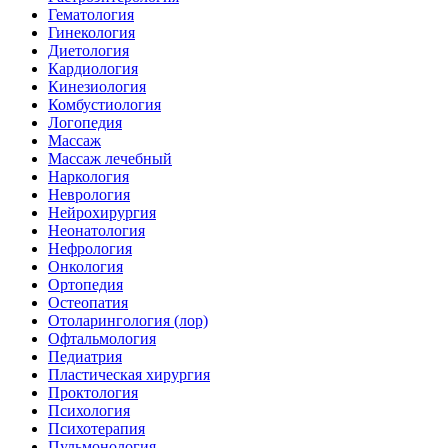
Гематология
Гинекология
Диетология
Кардиология
Кинезиология
Комбустиология
Логопедия
Массаж
Массаж лечебный
Наркология
Неврология
Нейрохирургия
Неонатология
Нефрология
Онкология
Ортопедия
Остеопатия
Отоларингология (лор)
Офтальмология
Педиатрия
Пластическая хирургия
Проктология
Психология
Психотерапия
Пульмонология