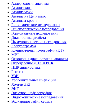
Аллергология анализы
Анализ кала
Анализ мочи
Анализ на Целиакию
Анализы крови
Биохимические исследования
Гинекологические исследования
Гормональные исследования
Диагностика диабета
Иммунологические исследования
Коагулограмма
Компьютерная томография (КТ)
МРТ
Онкология диагностика и анализы
Определение ДНК и РНК
ПЦР диагностика
Рентген
УЗИ
Урогенитальные инфекции
Холтер ЭКГ
ЭКГ
Электроэнцефалография
Эндоскопические исследования
Эхокардиография сердца