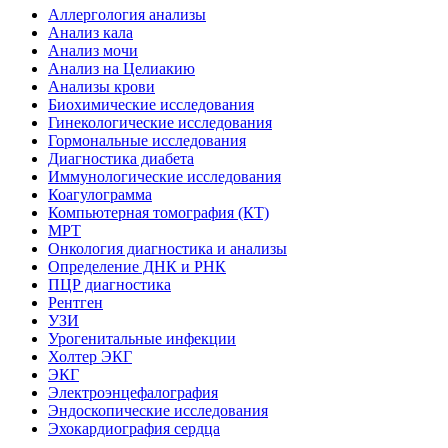
Аллергология анализы
Анализ кала
Анализ мочи
Анализ на Целиакию
Анализы крови
Биохимические исследования
Гинекологические исследования
Гормональные исследования
Диагностика диабета
Иммунологические исследования
Коагулограмма
Компьютерная томография (КТ)
МРТ
Онкология диагностика и анализы
Определение ДНК и РНК
ПЦР диагностика
Рентген
УЗИ
Урогенитальные инфекции
Холтер ЭКГ
ЭКГ
Электроэнцефалография
Эндоскопические исследования
Эхокардиография сердца