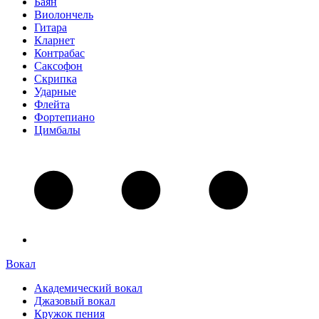
Баян
Виолончель
Гитара
Кларнет
Контрабас
Саксофон
Скрипка
Ударные
Флейта
Фортепиано
Цимбалы
Вокал
Академический вокал
Джазовый вокал
Кружок пения