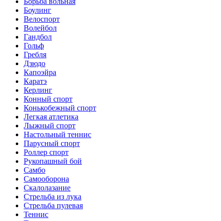
Борьба вольная
Боулинг
Велоспорт
Волейбол
Гандбол
Гольф
Гребля
Дзюдо
Капоэйра
Каратэ
Керлинг
Конный спорт
Конькобежный спорт
Легкая атлетика
Лыжный спорт
Настольный теннис
Парусный спорт
Роллер спорт
Рукопашный бой
Самбо
Самооборона
Скалолазание
Стрельба из лука
Стрельба пулевая
Теннис