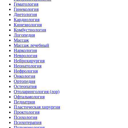
Гематология
Гинекология
Диетология
Кардиология
Кинезиология
Комбустиология
Логопедия
Массаж
Массаж лечебный
Наркология
Неврология
Нейрохирургия
Неонатология
Нефрология
Онкология
Ортопедия
Остеопатия
Отоларингология (лор)
Офтальмология
Педиатрия
Пластическая хирургия
Проктология
Психология
Психотерапия
Пульмонология