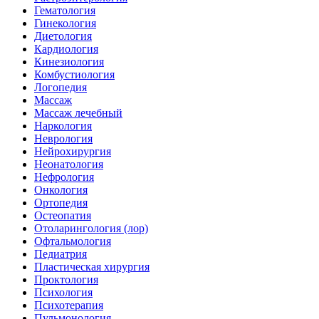
Гематология
Гинекология
Диетология
Кардиология
Кинезиология
Комбустиология
Логопедия
Массаж
Массаж лечебный
Наркология
Неврология
Нейрохирургия
Неонатология
Нефрология
Онкология
Ортопедия
Остеопатия
Отоларингология (лор)
Офтальмология
Педиатрия
Пластическая хирургия
Проктология
Психология
Психотерапия
Пульмонология