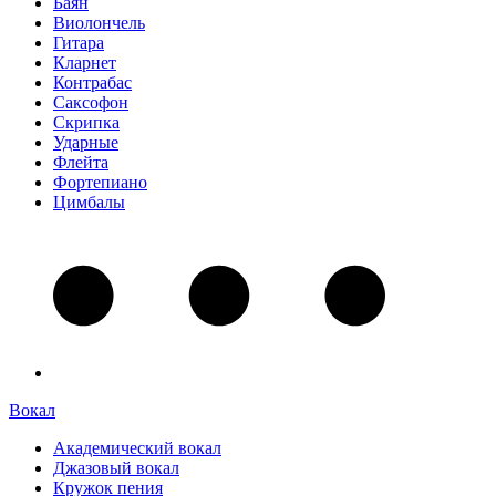
Баян
Виолончель
Гитара
Кларнет
Контрабас
Саксофон
Скрипка
Ударные
Флейта
Фортепиано
Цимбалы
Вокал
Академический вокал
Джазовый вокал
Кружок пения