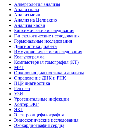
Аллергология анализы
Анализ кала
Анализ мочи
Анализ на Целиакию
Анализы крови
Биохимические исследования
Гинекологические исследования
Гормональные исследования
Диагностика диабета
Иммунологические исследования
Коагулограмма
Компьютерная томография (КТ)
МРТ
Онкология диагностика и анализы
Определение ДНК и РНК
ПЦР диагностика
Рентген
УЗИ
Урогенитальные инфекции
Холтер ЭКГ
ЭКГ
Электроэнцефалография
Эндоскопические исследования
Эхокардиография сердца