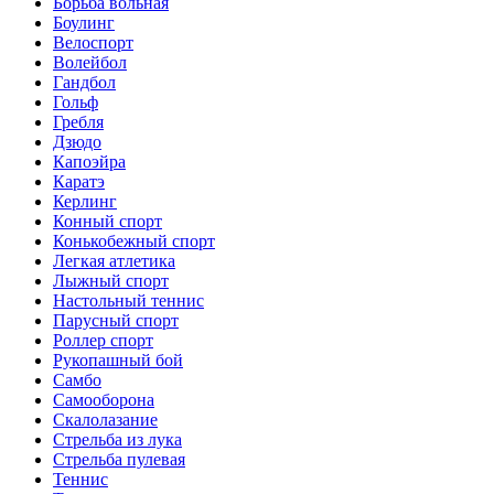
Борьба вольная
Боулинг
Велоспорт
Волейбол
Гандбол
Гольф
Гребля
Дзюдо
Капоэйра
Каратэ
Керлинг
Конный спорт
Конькобежный спорт
Легкая атлетика
Лыжный спорт
Настольный теннис
Парусный спорт
Роллер спорт
Рукопашный бой
Самбо
Самооборона
Скалолазание
Стрельба из лука
Стрельба пулевая
Теннис