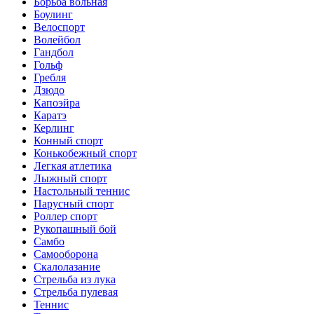
Борьба вольная
Боулинг
Велоспорт
Волейбол
Гандбол
Гольф
Гребля
Дзюдо
Капоэйра
Каратэ
Керлинг
Конный спорт
Конькобежный спорт
Легкая атлетика
Лыжный спорт
Настольный теннис
Парусный спорт
Роллер спорт
Рукопашный бой
Самбо
Самооборона
Скалолазание
Стрельба из лука
Стрельба пулевая
Теннис