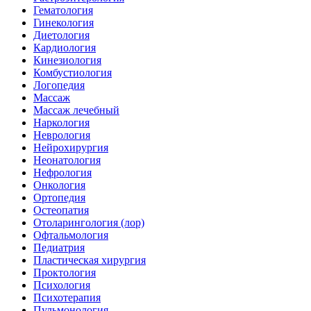
Гематология
Гинекология
Диетология
Кардиология
Кинезиология
Комбустиология
Логопедия
Массаж
Массаж лечебный
Наркология
Неврология
Нейрохирургия
Неонатология
Нефрология
Онкология
Ортопедия
Остеопатия
Отоларингология (лор)
Офтальмология
Педиатрия
Пластическая хирургия
Проктология
Психология
Психотерапия
Пульмонология