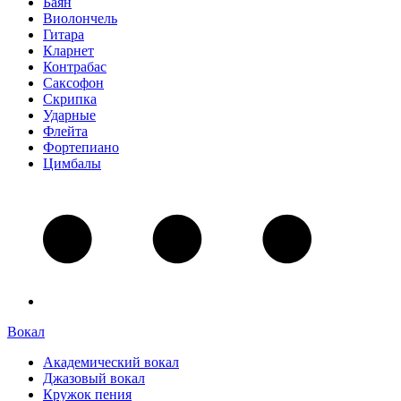
Баян
Виолончель
Гитара
Кларнет
Контрабас
Саксофон
Скрипка
Ударные
Флейта
Фортепиано
Цимбалы
Вокал
Академический вокал
Джазовый вокал
Кружок пения