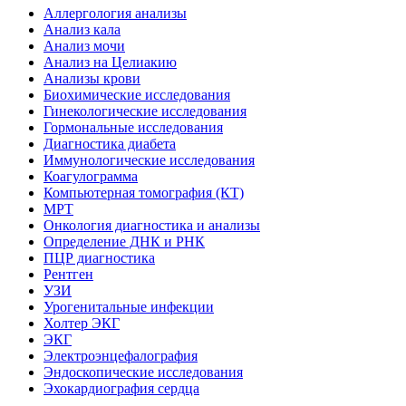
Аллергология анализы
Анализ кала
Анализ мочи
Анализ на Целиакию
Анализы крови
Биохимические исследования
Гинекологические исследования
Гормональные исследования
Диагностика диабета
Иммунологические исследования
Коагулограмма
Компьютерная томография (КТ)
МРТ
Онкология диагностика и анализы
Определение ДНК и РНК
ПЦР диагностика
Рентген
УЗИ
Урогенитальные инфекции
Холтер ЭКГ
ЭКГ
Электроэнцефалография
Эндоскопические исследования
Эхокардиография сердца