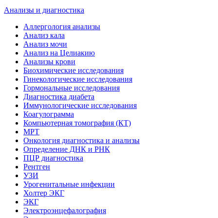
Анализы и диагностика
Аллергология анализы
Анализ кала
Анализ мочи
Анализ на Целиакию
Анализы крови
Биохимические исследования
Гинекологические исследования
Гормональные исследования
Диагностика диабета
Иммунологические исследования
Коагулограмма
Компьютерная томография (КТ)
МРТ
Онкология диагностика и анализы
Определение ДНК и РНК
ПЦР диагностика
Рентген
УЗИ
Урогенитальные инфекции
Холтер ЭКГ
ЭКГ
Электроэнцефалография