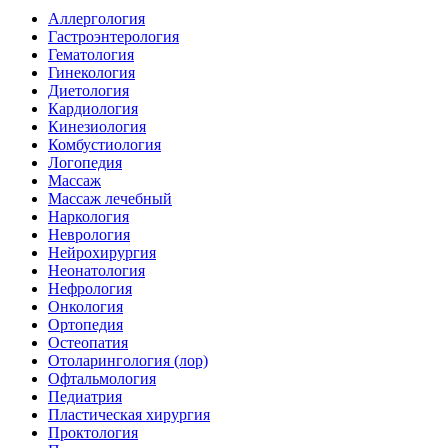
Аллергология
Гастроэнтерология
Гематология
Гинекология
Диетология
Кардиология
Кинезиология
Комбустиология
Логопедия
Массаж
Массаж лечебный
Наркология
Неврология
Нейрохирургия
Неонатология
Нефрология
Онкология
Ортопедия
Остеопатия
Отоларингология (лор)
Офтальмология
Педиатрия
Пластическая хирургия
Проктология