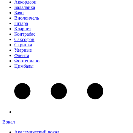
Аккордеон
Балалайка
Баян
Виолончель
Гитара
Кларнет
Контрабас
Саксофон
Скрипка
Ударные
Флейта
Фортепиано
Цимбалы
Вокал
Академический вокал