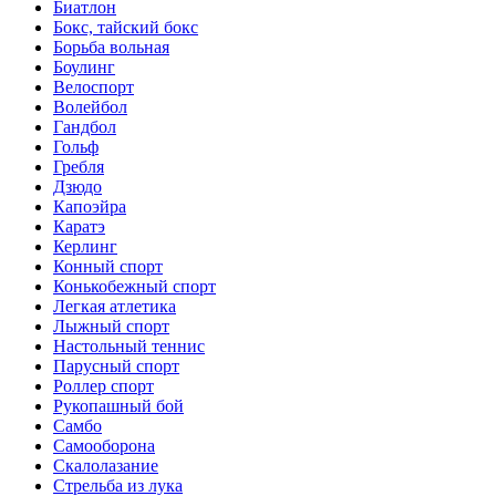
Биатлон
Бокс, тайский бокс
Борьба вольная
Боулинг
Велоспорт
Волейбол
Гандбол
Гольф
Гребля
Дзюдо
Капоэйра
Каратэ
Керлинг
Конный спорт
Конькобежный спорт
Легкая атлетика
Лыжный спорт
Настольный теннис
Парусный спорт
Роллер спорт
Рукопашный бой
Самбо
Самооборона
Скалолазание
Стрельба из лука