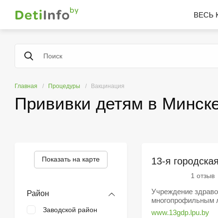
ВЕСЬ 
Главная
Процедуры
Вакцинация
Прививки детям в Минск
Показать на карте
13-я городска
1 отзыв
Учреждение здраво
Район
многопрофильным л
Заводской район
www.13gdp.lpu.by