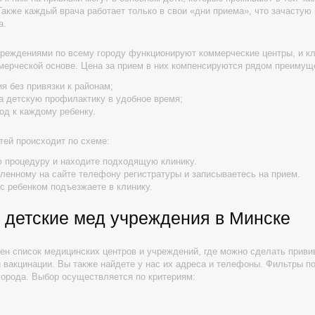
Также каждый врача работает только в свои «дни приема», что зачастую
а.
реждениями по всему городу функционируют коммерческие центры, и кл
мерческой основе. Цена за прием в них компенсируются рядом преимущ
я без привязки к районам;
а детскую профилактику в удобное время;
д к каждому ребенку.
тей происходит по схеме:
 процедуру и находите подходящую клинику.
ленному на сайте телефону регистратуры и записываетесь на прием.
с ребенком подъезжаете в клинику.
 детские мед учреждения в Минске
лен список медицинских центров и учреждений, где можно сделать приви
 вакцинации. Вы также найдете у нас их адреса и телефоны. Фильтры п
города. Выбор осуществляется по критериям: