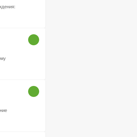
ждения:
ому
ние