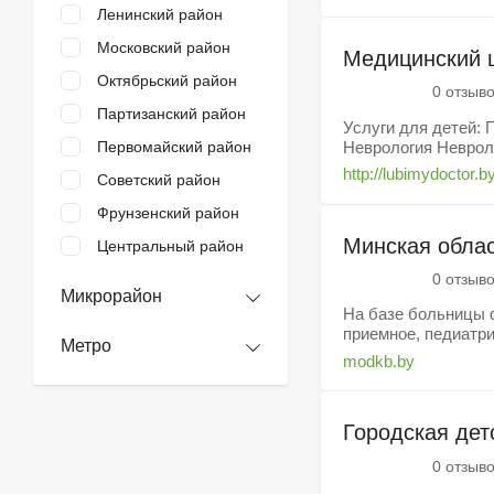
Ленинский район
Московский район
Медицинский
Октябрьский район
0 отзыв
Партизанский район
Услуги для детей: 
Неврология Невроло
Первомайский район
http://lubimydoctor.b
Советский район
Фрунзенский район
Минская облас
Центральный район
0 отзыв
Микрорайон
На базе больницы 
приемное, педиатри
Метро
modkb.by
Городская дет
0 отзыв