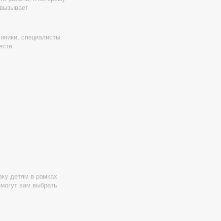
 вызывает
иники, специалисты
еств:
вку детям в рамках
омогут вам выбрать