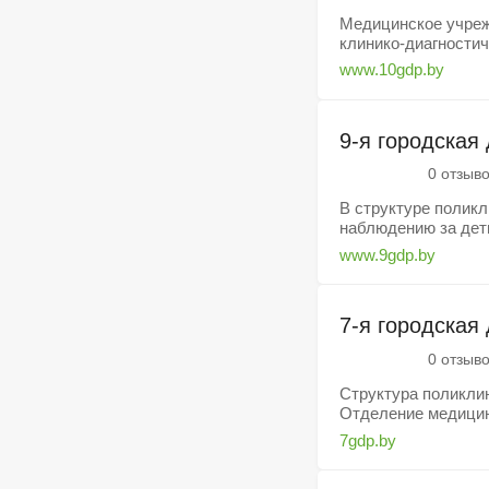
Медицинское учреж
клинико-диагностич
www.10gdp.by
9-я городская
0 отзыв
В структуре поликл
наблюдению за деть
www.9gdp.by
7-я городская
0 отзыв
Структура поликли
Отделение медицинс
7gdp.by