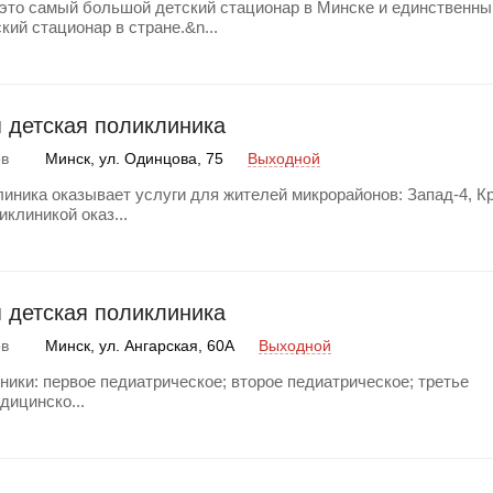
 это самый большой детский стационар в Минске и единственны
ий стационар в стране.&n...
я детская поликлиника
Минск, ул. Одинцова, 75
Выходной
ов
линика оказывает услуги для жителей микрорайонов: Запад-4, К
иклиникой оказ...
я детская поликлиника
Минск, ул. Ангарская, 60А
Выходной
ов
ики: первое педиатрическое; второе педиатрическое; третье
дицинско...