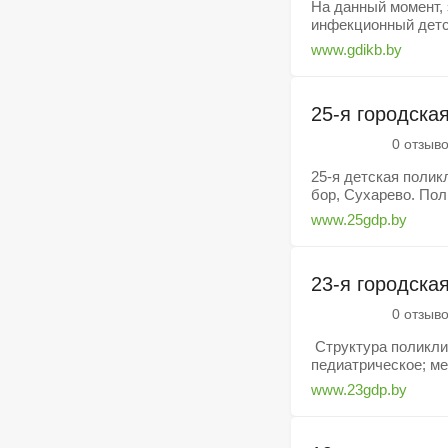
На данный момент,
инфекционный детск
www.gdikb.by
25-я городска
0 отзыв
25-я детская полик
бор, Сухарево. Пол
www.25gdp.by
23-я городска
0 отзыв
Структура поликлин
педиатрическое; ме
www.23gdp.by