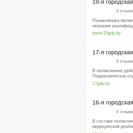
19-я городска
0 отзыв
Поликлиника являе
оказания квалифици
www.19gdp.by
17-я городска
0 отзыв
В поликлинике дей
Педиатрическое отд
17gdp.by
16-я городска
0 отзыв
В составе поликли
медицинской реабил