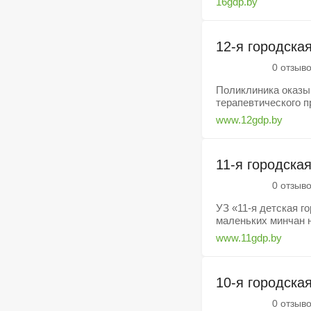
16gdp.by
12-я городска
0 отзыв
Поликлиника оказыв
терапевтического пр
www.12gdp.by
11-я городска
0 отзыв
УЗ «11-я детская г
маленьких минчан на
www.11gdp.by
10-я городска
0 отзыв