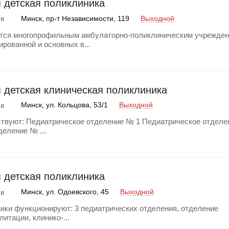
я детская поликлиника
Минск, пр-т Независимости, 119
Выходной
ов
тся многопрофильным амбулаторно-поликлиническим учрежден
рованной и основных в...
я детская клиническая поликлиника
Минск, ул. Кольцова, 53/1
Выходной
ов
ствуют: Педиатрическое отделение № 1 Педиатрическое отделе
еление № ...
я детская поликлиника
Минск, ул. Одоевского, 45
Выходной
ов
ники функционируют: 3 педиатрических отделения, отделение
итации, клинико-...