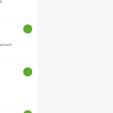
й
расный