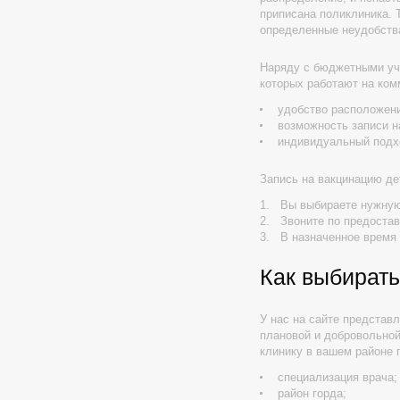
приписана поликлиника. 
определенные неудобств
Наряду с бюджетными уч
которых работают на ком
удобство расположени
возможность записи н
индивидуальный подхо
Запись на вакцинацию де
Вы выбираете нужную
Звоните по предостав
В назначенное время 
Как выбирать
У нас на сайте представ
плановой и добровольной
клинику в вашем районе 
специализация врача;
район горда;