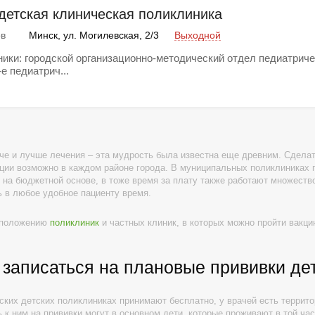
 детская клиническая поликлиника
Минск, ул. Могилевская, 2/3
Выходной
ов
ики: городской организационно-методический отдел педиатрич
е педиатрич...
че и лучше лечения – эта мудрость была известна еще древним. Сделат
ции возможно в каждом районе города. В муниципальных поликлиниках 
 на бюджетной основе, в тоже время за плату также работают множество
 в любое удобное пациенту время.
сположению
поликлиник
и частных клиник, в которых можно пройти вакц
 записаться на плановые прививки де
ских детских поликлиниках принимают бесплатно, у врачей есть террит
 к ним на прививки могут в основном дети, которые проживают в той час