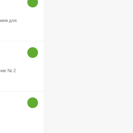
ием для
ние № 2