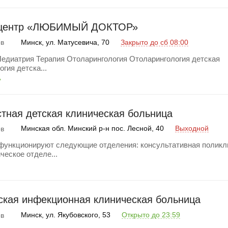
 центр «ЛЮБИМЫЙ ДОКТОР»
Минск, ул. Матусевича, 70
Закрыто до сб 08:00
ов
Педиатрия Терапия Отоларингология Отоларингология детская
гия детска...
y
тная детская клиническая больница
Минская обл. Минский р-н пос. Лесной, 40
Выходной
ов
функционируют следующие отделения: консультативная поликл
ческое отделе...
ская инфекционная клиническая больница
Минск, ул. Якубовского, 53
Открыто до 23:59
ов