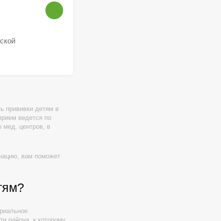
еской
ь прививки детям в
прием ведется по
 мед. центров, в
инацию, вам поможет
тям?
ориальное
ти района, к которому