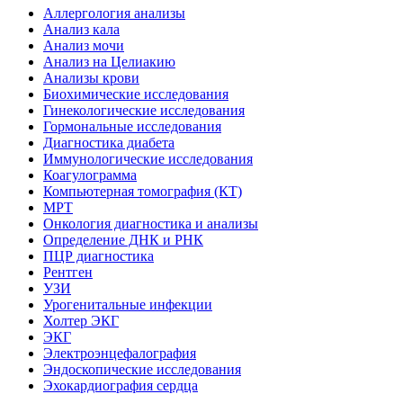
Аллергология анализы
Анализ кала
Анализ мочи
Анализ на Целиакию
Анализы крови
Биохимические исследования
Гинекологические исследования
Гормональные исследования
Диагностика диабета
Иммунологические исследования
Коагулограмма
Компьютерная томография (КТ)
МРТ
Онкология диагностика и анализы
Определение ДНК и РНК
ПЦР диагностика
Рентген
УЗИ
Урогенитальные инфекции
Холтер ЭКГ
ЭКГ
Электроэнцефалография
Эндоскопические исследования
Эхокардиография сердца