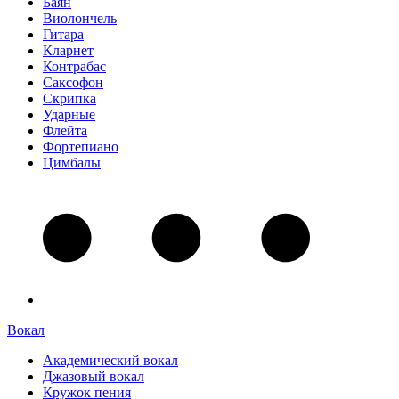
Баян
Виолончель
Гитара
Кларнет
Контрабас
Саксофон
Скрипка
Ударные
Флейта
Фортепиано
Цимбалы
Вокал
Академический вокал
Джазовый вокал
Кружок пения