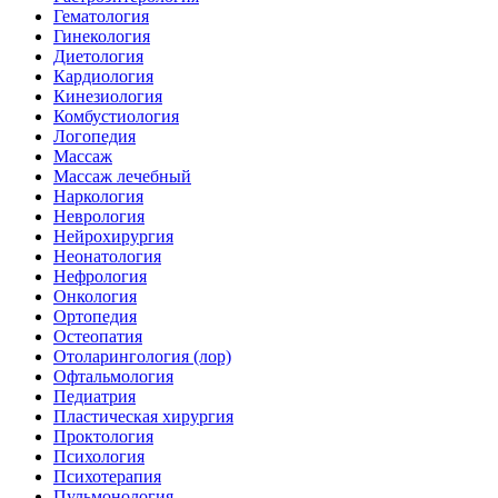
Гематология
Гинекология
Диетология
Кардиология
Кинезиология
Комбустиология
Логопедия
Массаж
Массаж лечебный
Наркология
Неврология
Нейрохирургия
Неонатология
Нефрология
Онкология
Ортопедия
Остеопатия
Отоларингология (лор)
Офтальмология
Педиатрия
Пластическая хирургия
Проктология
Психология
Психотерапия
Пульмонология