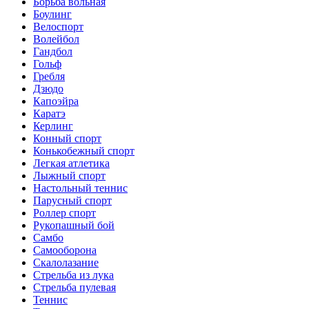
Борьба вольная
Боулинг
Велоспорт
Волейбол
Гандбол
Гольф
Гребля
Дзюдо
Капоэйра
Каратэ
Керлинг
Конный спорт
Конькобежный спорт
Легкая атлетика
Лыжный спорт
Настольный теннис
Парусный спорт
Роллер спорт
Рукопашный бой
Самбо
Самооборона
Скалолазание
Стрельба из лука
Стрельба пулевая
Теннис