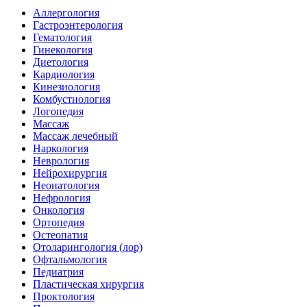
Аллергология
Гастроэнтерология
Гематология
Гинекология
Диетология
Кардиология
Кинезиология
Комбустиология
Логопедия
Массаж
Массаж лечебный
Наркология
Неврология
Нейрохирургия
Неонатология
Нефрология
Онкология
Ортопедия
Остеопатия
Отоларингология (лор)
Офтальмология
Педиатрия
Пластическая хирургия
Проктология