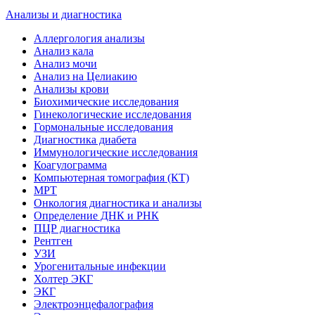
Анализы и диагностика
Аллергология анализы
Анализ кала
Анализ мочи
Анализ на Целиакию
Анализы крови
Биохимические исследования
Гинекологические исследования
Гормональные исследования
Диагностика диабета
Иммунологические исследования
Коагулограмма
Компьютерная томография (КТ)
МРТ
Онкология диагностика и анализы
Определение ДНК и РНК
ПЦР диагностика
Рентген
УЗИ
Урогенитальные инфекции
Холтер ЭКГ
ЭКГ
Электроэнцефалография