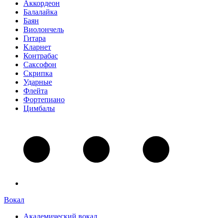
Аккордеон
Балалайка
Баян
Виолончель
Гитара
Кларнет
Контрабас
Саксофон
Скрипка
Ударные
Флейта
Фортепиано
Цимбалы
Вокал
Академический вокал