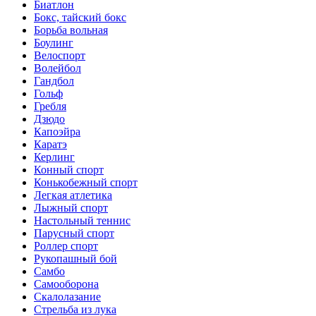
Биатлон
Бокс, тайский бокс
Борьба вольная
Боулинг
Велоспорт
Волейбол
Гандбол
Гольф
Гребля
Дзюдо
Капоэйра
Каратэ
Керлинг
Конный спорт
Конькобежный спорт
Легкая атлетика
Лыжный спорт
Настольный теннис
Парусный спорт
Роллер спорт
Рукопашный бой
Самбо
Самооборона
Скалолазание
Стрельба из лука