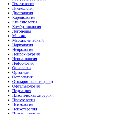
Гематология
Гинекология
Диетология
Кардиология
Кинезиология
Комбустиология
Логопедия
Массаж
Массаж лечебный
Наркология
Неврология
Нейрохирургия
Неонатология
Нефрология
Онкология
Ортопедия
Остеопатия
Отоларингология (лор)
Офтальмология
Педиатрия
Пластическая хирургия
Проктология
Психология
Психотерапия
Пульмонология