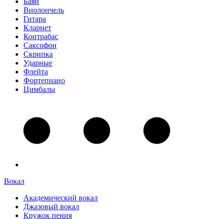
Баян
Виолончель
Гитара
Кларнет
Контрабас
Саксофон
Скрипка
Ударные
Флейта
Фортепиано
Цимбалы
Вокал
Академический вокал
Джазовый вокал
Кружок пения