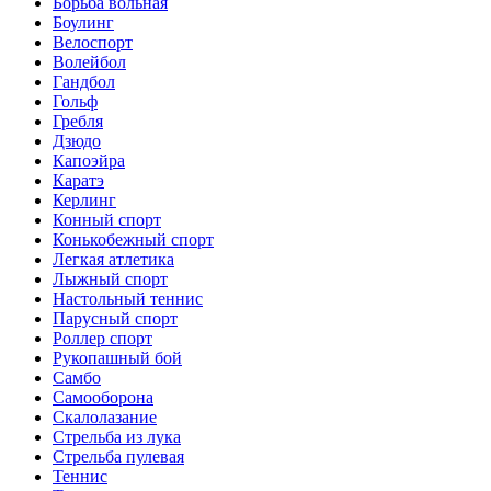
Борьба вольная
Боулинг
Велоспорт
Волейбол
Гандбол
Гольф
Гребля
Дзюдо
Капоэйра
Каратэ
Керлинг
Конный спорт
Конькобежный спорт
Легкая атлетика
Лыжный спорт
Настольный теннис
Парусный спорт
Роллер спорт
Рукопашный бой
Самбо
Самооборона
Скалолазание
Стрельба из лука
Стрельба пулевая
Теннис