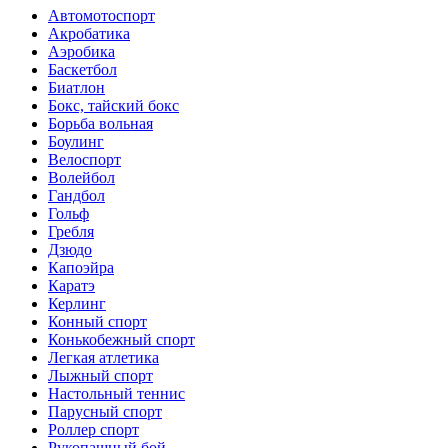
Автомотоспорт
Акробатика
Аэробика
Баскетбол
Биатлон
Бокс, тайский бокс
Борьба вольная
Боулинг
Велоспорт
Волейбол
Гандбол
Гольф
Гребля
Дзюдо
Капоэйра
Каратэ
Керлинг
Конный спорт
Конькобежный спорт
Легкая атлетика
Лыжный спорт
Настольный теннис
Парусный спорт
Роллер спорт
Рукопашный бой