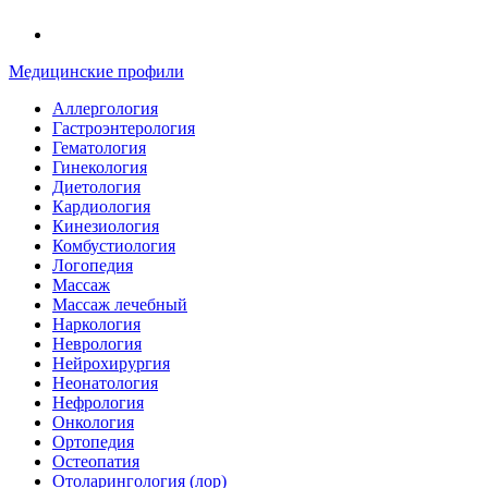
Медицинские профили
Аллергология
Гастроэнтерология
Гематология
Гинекология
Диетология
Кардиология
Кинезиология
Комбустиология
Логопедия
Массаж
Массаж лечебный
Наркология
Неврология
Нейрохирургия
Неонатология
Нефрология
Онкология
Ортопедия
Остеопатия
Отоларингология (лор)