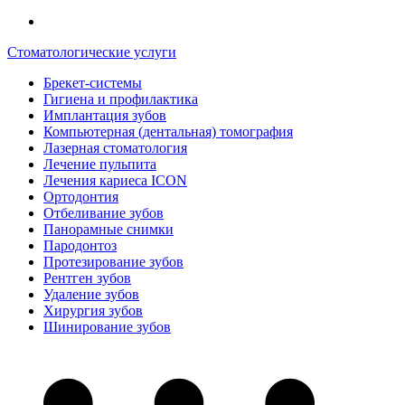
Стоматологические услуги
Брекет-системы
Гигиена и профилактика
Имплантация зубов
Компьютерная (дентальная) томография
Лазерная стоматология
Лечение пульпита
Лечения кариеса ICON
Ортодонтия
Отбеливание зубов
Панорамные снимки
Пародонтоз
Протезирование зубов
Рентген зубов
Удаление зубов
Хирургия зубов
Шинирование зубов