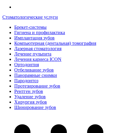
Стоматологические услуги
Брекет-системы
Гигиена и профилактика
Имплантация зубов
Компьютерная (дентальная) томография
Лазерная стоматология
Лечение пульпита
Лечения кариеса ICON
Ортодонтия
Отбеливание зубов
Панорамные снимки
Пародонтоз
Протезирование зубов
Рентген зубов
Удаление зубов
Хирургия зубов
Шинирование зубов