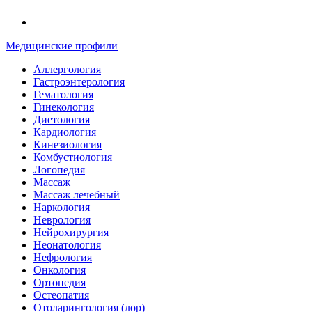
Медицинские профили
Аллергология
Гастроэнтерология
Гематология
Гинекология
Диетология
Кардиология
Кинезиология
Комбустиология
Логопедия
Массаж
Массаж лечебный
Наркология
Неврология
Нейрохирургия
Неонатология
Нефрология
Онкология
Ортопедия
Остеопатия
Отоларингология (лор)