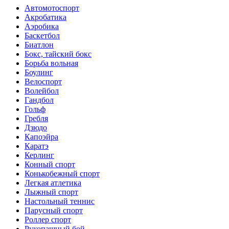
Автомотоспорт
Акробатика
Аэробика
Баскетбол
Биатлон
Бокс, тайский бокс
Борьба вольная
Боулинг
Велоспорт
Волейбол
Гандбол
Гольф
Гребля
Дзюдо
Капоэйра
Каратэ
Керлинг
Конный спорт
Конькобежный спорт
Легкая атлетика
Лыжный спорт
Настольный теннис
Парусный спорт
Роллер спорт
Рукопашный бой