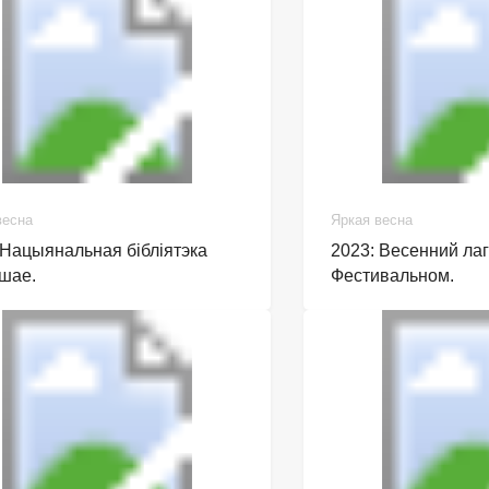
весна
Яркая весна
 Нацыянальная бібліятэка
2023: Весенний лаг
шае.
Фестивальном.