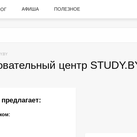
АФИША
ПОЛЕЗНОЕ
ЛОГ
Y.BY
овательный центр STUDY.B
предлагает:
жом: