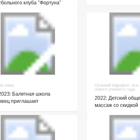
тбольного клуба "Фортуна"
ая зима
Осенний марафон: все
нового учебного года
2023: Балетная школа
2022: Детский об
вец приглашает
массаж со скидкой