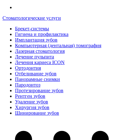
Стоматологические услуги
Брекет-системы
Гигиена и профилактика
Имплантация зубов
Компьютерная (дентальная) томография
Лазерная стоматология
Лечение пульпита
Лечения кариеса ICON
Ортодонтия
Отбеливание зубов
Панорамные снимки
Пародонтоз
Протезирование зубов
Рентген зубов
Удаление зубов
Хирургия зубов
Шинирование зубов