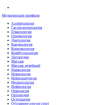
Медицинские профили
Аллергология
Гастроэнтерология
Гематология
Гинекология
Диетология
Кардиология
Кинезиология
Комбустиология
Логопедия
Массаж
Массаж лечебный
Наркология
Неврология
Нейрохирургия
Неонатология
Нефрология
Онкология
Ортопедия
Остеопатия
Отоларингология (лор)