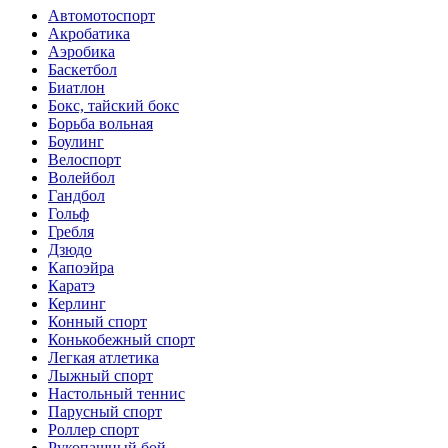
Автомотоспорт
Акробатика
Аэробика
Баскетбол
Биатлон
Бокс, тайский бокс
Борьба вольная
Боулинг
Велоспорт
Волейбол
Гандбол
Гольф
Гребля
Дзюдо
Капоэйра
Каратэ
Керлинг
Конный спорт
Конькобежный спорт
Легкая атлетика
Лыжный спорт
Настольный теннис
Парусный спорт
Роллер спорт
Рукопашный бой