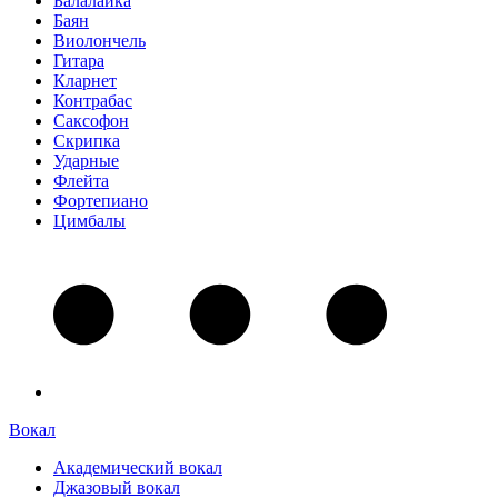
Балалайка
Баян
Виолончель
Гитара
Кларнет
Контрабас
Саксофон
Скрипка
Ударные
Флейта
Фортепиано
Цимбалы
Вокал
Академический вокал
Джазовый вокал