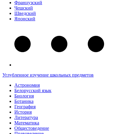
Французский
Чешский
Шведский
Японский
Углубленное изучение школьных предметов
Астрономия
Белорусский язык
Биология
Ботаника
География
История
Литература
Математика
Общестоведение
Правоведение