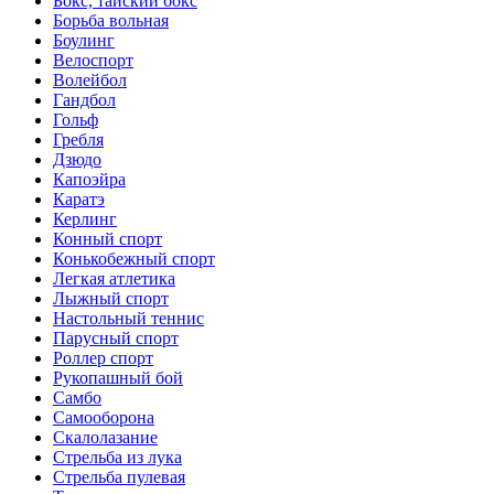
Бокс, тайский бокс
Борьба вольная
Боулинг
Велоспорт
Волейбол
Гандбол
Гольф
Гребля
Дзюдо
Капоэйра
Каратэ
Керлинг
Конный спорт
Конькобежный спорт
Легкая атлетика
Лыжный спорт
Настольный теннис
Парусный спорт
Роллер спорт
Рукопашный бой
Самбо
Самооборона
Скалолазание
Стрельба из лука
Стрельба пулевая