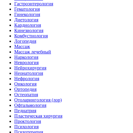
Гастроэнтерология
Гематология
Гинекология
Диетология
Кардиология
Кинезиология
Комбустиология
Логопедия
Массаж
Массаж лечебный
Наркология
Неврология
Нейрохирургия
Неонатология
Нефрология
Онкология
Ортопедия
Остеопатия
Отоларингология (лор)
Офтальмология
Педиатрия
Пластическая хирургия
Проктология
Психология
Психотерапия