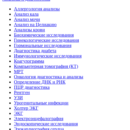
Аллергология анализы
Анализ кала
Анализ мочи
Анализ на Целиакию
Анализы крови
Биохимические исследования
Гинекологические исследования
Гормональные исследования
Диагностика диабета
Иммунологические исследования
Коагулограмма
Компьютерная томография (КТ)
МРТ
Онкология диагностика и анализы
Определение ДНК и РНК
ПЦР диагностика
Рентген
УЗИ
Урогенитальные инфекции
Холтер ЭКГ
ЭКГ
Электроэнцефалография
Эндоскопические исследования
Эхокардиография сердца