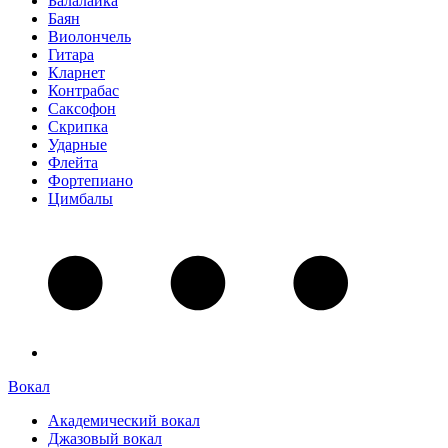
Балалайка
Баян
Виолончель
Гитара
Кларнет
Контрабас
Саксофон
Скрипка
Ударные
Флейта
Фортепиано
Цимбалы
Вокал
Академический вокал
Джазовый вокал