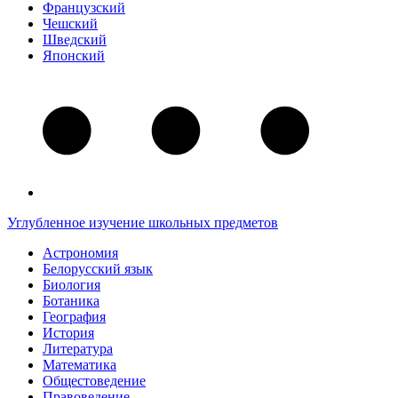
Французский
Чешский
Шведский
Японский
Углубленное изучение школьных предметов
Астрономия
Белорусский язык
Биология
Ботаника
География
История
Литература
Математика
Общестоведение
Правоведение