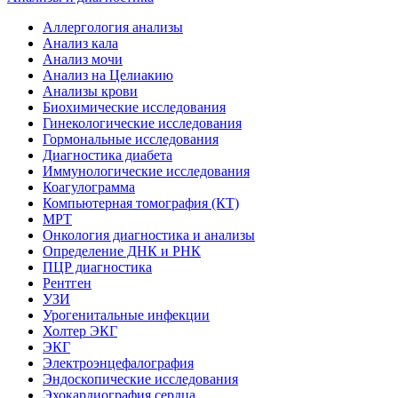
Аллергология анализы
Анализ кала
Анализ мочи
Анализ на Целиакию
Анализы крови
Биохимические исследования
Гинекологические исследования
Гормональные исследования
Диагностика диабета
Иммунологические исследования
Коагулограмма
Компьютерная томография (КТ)
МРТ
Онкология диагностика и анализы
Определение ДНК и РНК
ПЦР диагностика
Рентген
УЗИ
Урогенитальные инфекции
Холтер ЭКГ
ЭКГ
Электроэнцефалография
Эндоскопические исследования
Эхокардиография сердца