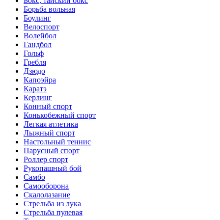
Бокс, тайский бокс
Борьба вольная
Боулинг
Велоспорт
Волейбол
Гандбол
Гольф
Гребля
Дзюдо
Капоэйра
Каратэ
Керлинг
Конный спорт
Конькобежный спорт
Легкая атлетика
Лыжный спорт
Настольный теннис
Парусный спорт
Роллер спорт
Рукопашный бой
Самбо
Самооборона
Скалолазание
Стрельба из лука
Стрельба пулевая