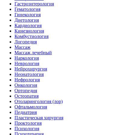
Гастроэнтерология
Гематология
Гинекология
Диетология
Кардиология
Кинезиология
Комбустиология
Логопедия
Массаж
Массаж лечебный
Наркология
Неврология
Нейрохирургия
Неонатология
Нефрология
Онкология
Ортопедия
Остеопатия
Отоларингология (лор)
Офтальмология
Педиатрия
Пластическая хирургия
Проктология
Психология
Психотерапия