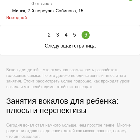
0 отзывов
Минск, 2-й переулок Собинова, 15
Выходной
2
3
4
5
6
Следующая страница
Вокал для детей – это отличная возможность разработать
голосовые связки. Но это далеко не единственный плюс этого
занятия. Стоит рассмотреть более подробно, как проходят уроки
вокала и что необходимо, чтобы их посещать.
Занятия вокалов для ребенка:
плюсы и перспективы
Сегодня вокал стал намного больше, чем простое пение. Многие
родители отдают сюда своих детей как можно раньше, потому
что он позволяет: