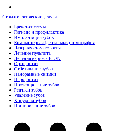
Стоматологические услуги
Брекет-системы
Гигиена и профилактика
Имплантация зубов
Компьютерная (дентальная) томография
Лазерная стоматология
Лечение пульпита
Лечения кариеса ICON
Ортодонтия
Отбеливание зубов
Панорамные снимки
Пародонтоз
Протезирование зубов
Рентген зубов
Удаление зубов
Хирургия зубов
Шинирование зубов