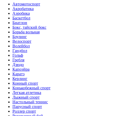
Автомотоспорт
Акробатика
Аэробика
Баскетбол
Биатлон
Бокс, тайский бокс
Борьба вольная
Боулинг
Велоспорт
Волейбол
Гандбол
Гольф
Гребля
Дзюдо
Капоэйра
Каратэ
Керлинг
Конный спорт
Конькобежный спорт
Легкая атлетика
Лыжный спорт
Настольный теннис
Парусный спорт
Роллер спорт
Рукопашный бой