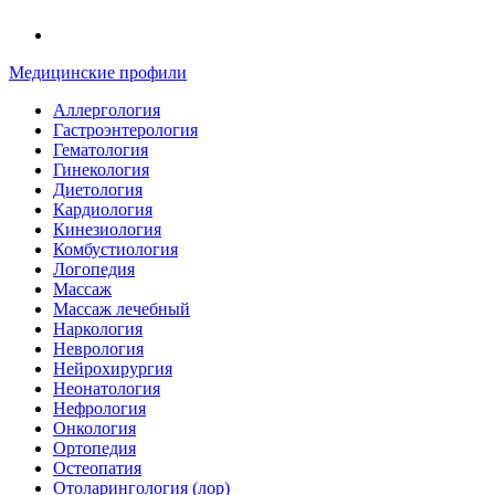
Медицинские профили
Аллергология
Гастроэнтерология
Гематология
Гинекология
Диетология
Кардиология
Кинезиология
Комбустиология
Логопедия
Массаж
Массаж лечебный
Наркология
Неврология
Нейрохирургия
Неонатология
Нефрология
Онкология
Ортопедия
Остеопатия
Отоларингология (лор)