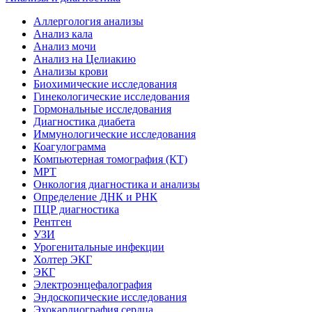
Аллергология анализы
Анализ кала
Анализ мочи
Анализ на Целиакию
Анализы крови
Биохимические исследования
Гинекологические исследования
Гормональные исследования
Диагностика диабета
Иммунологические исследования
Коагулограмма
Компьютерная томография (КТ)
МРТ
Онкология диагностика и анализы
Определение ДНК и РНК
ПЦР диагностика
Рентген
УЗИ
Урогенитальные инфекции
Холтер ЭКГ
ЭКГ
Электроэнцефалография
Эндоскопические исследования
Эхокардиография сердца