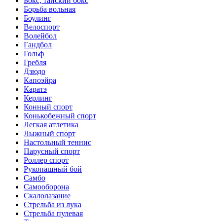
Бокс, тайский бокс
Борьба вольная
Боулинг
Велоспорт
Волейбол
Гандбол
Гольф
Гребля
Дзюдо
Капоэйра
Каратэ
Керлинг
Конный спорт
Конькобежный спорт
Легкая атлетика
Лыжный спорт
Настольный теннис
Парусный спорт
Роллер спорт
Рукопашный бой
Самбо
Самооборона
Скалолазание
Стрельба из лука
Стрельба пулевая