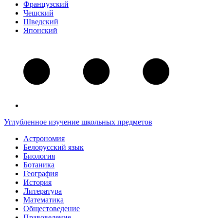
Французский
Чешский
Шведский
Японский
Углубленное изучение школьных предметов
Астрономия
Белорусский язык
Биология
Ботаника
География
История
Литература
Математика
Общестоведение
Правоведение