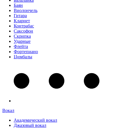
Балалайка
Баян
Виолончель
Гитара
Кларнет
Контрабас
Саксофон
Скрипка
Ударные
Флейта
Фортепиано
Цимбалы
Вокал
Академический вокал
Джазовый вокал