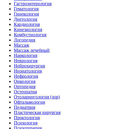
Гастроэнтерология
Гематология
Гинекология
Диетология
Кардиология
Кинезиология
Комбустиология
Логопедия
Массаж
Массаж лечебный
Наркология
Неврология
Нейрохирургия
Неонатология
Нефрология
Онкология
Ортопедия
Остеопатия
Отоларингология (лор)
Офтальмология
Педиатрия
Пластическая хирургия
Проктология
Психология
Психотерапия