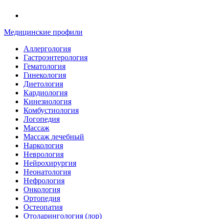
Медицинские профили
Аллергология
Гастроэнтерология
Гематология
Гинекология
Диетология
Кардиология
Кинезиология
Комбустиология
Логопедия
Массаж
Массаж лечебный
Наркология
Неврология
Нейрохирургия
Неонатология
Нефрология
Онкология
Ортопедия
Остеопатия
Отоларингология (лор)