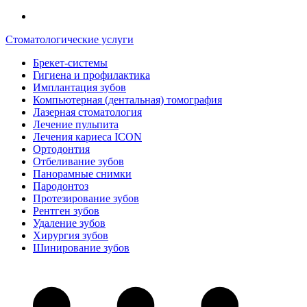
Стоматологические услуги
Брекет-системы
Гигиена и профилактика
Имплантация зубов
Компьютерная (дентальная) томография
Лазерная стоматология
Лечение пульпита
Лечения кариеса ICON
Ортодонтия
Отбеливание зубов
Панорамные снимки
Пародонтоз
Протезирование зубов
Рентген зубов
Удаление зубов
Хирургия зубов
Шинирование зубов