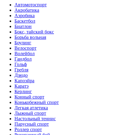
Автомотоспорт
Акробатика
Аэробика
Баскетбол
Биатлон
Бокс, тайский бокс
Борьба вольная
Боулинг
Велоспорт
Волейбол
Гандбол
Гольф
Гребля
Дзюдо
Капоэйра
Каратэ
Керлинг
Конный спорт
Конькобежный спорт
Легкая атлетика
Лыжный спорт
Настольный теннис
Парусный спорт
Роллер спорт
Рукопашный бой