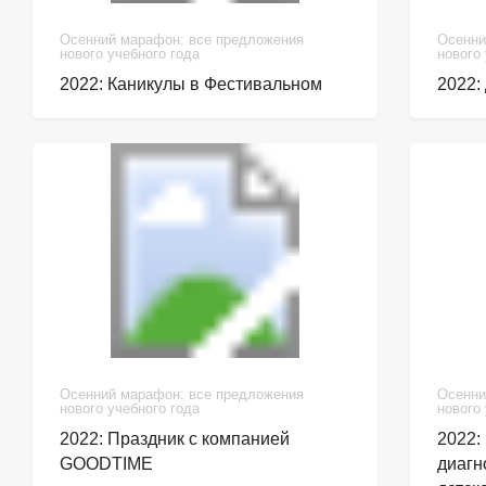
Осенний марафон: все предложения
Осенни
нового учебного года
нового
2022: Каникулы в Фестивальном
2022:
Осенний марафон: все предложения
Осенни
нового учебного года
нового
2022: Праздник с компанией
2022:
GOODTIME
диагн