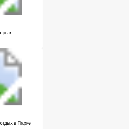
ерь в
 отдых в Парке