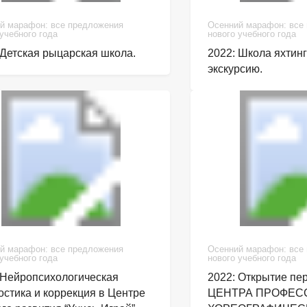
й марафон: все предложения
Осенний марафон: все
 учебного года
нового учебного года
 Детская рыцарская школа.
2022: Школа яхтин
экскурсию.
й марафон: все предложения
Осенний марафон: все
 учебного года
нового учебного года
 Нейропсихологическая
2022: Открытие пе
остика и коррекция в Центре
ЦЕНТРА ПРОФЕС