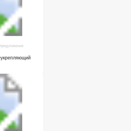
 предложения
щеукрепляющий