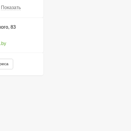
Показать
ого, 83
.by
дреса