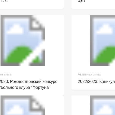
лых.
0,67
ая зима
Активная зима
2023: Рождественский конкурс
2022/2023: Канику
тбольного клуба "Фортуна"