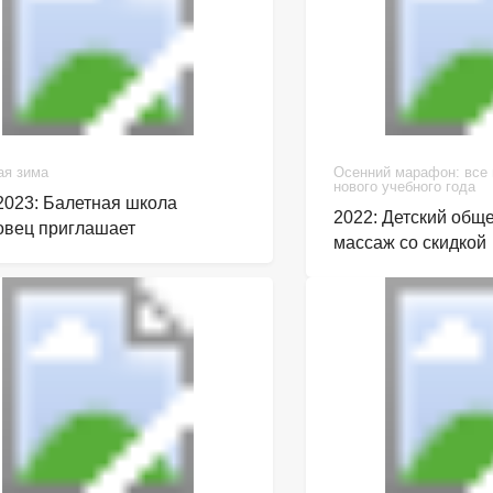
ая зима
Осенний марафон: все
нового учебного года
2023: Балетная школа
2022: Детский об
вец приглашает
массаж со скидкой