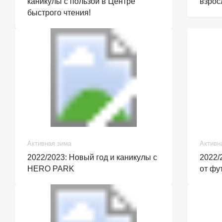
каникулы с пользой в Центре
взрос
быстрого чтения!
Активная зима
Активн
2022/2023: Новый год и каникулы с
2022/
HERO PARK
от фу