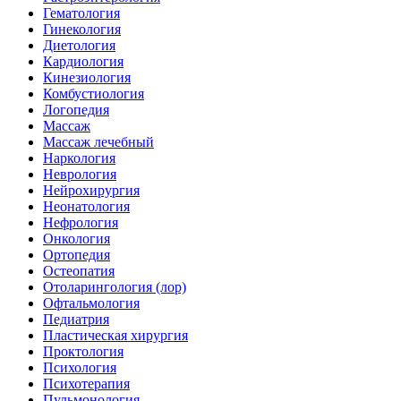
Гематология
Гинекология
Диетология
Кардиология
Кинезиология
Комбустиология
Логопедия
Массаж
Массаж лечебный
Наркология
Неврология
Нейрохирургия
Неонатология
Нефрология
Онкология
Ортопедия
Остеопатия
Отоларингология (лор)
Офтальмология
Педиатрия
Пластическая хирургия
Проктология
Психология
Психотерапия
Пульмонология