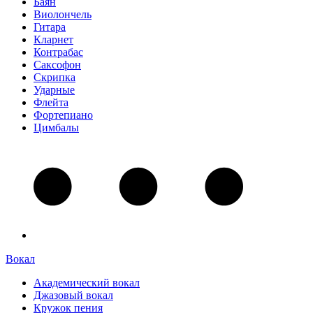
Баян
Виолончель
Гитара
Кларнет
Контрабас
Саксофон
Скрипка
Ударные
Флейта
Фортепиано
Цимбалы
Вокал
Академический вокал
Джазовый вокал
Кружок пения