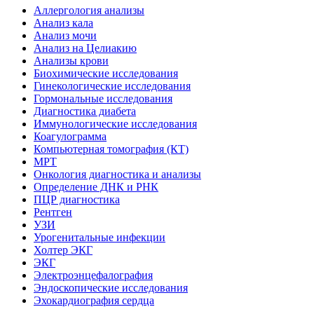
Аллергология анализы
Анализ кала
Анализ мочи
Анализ на Целиакию
Анализы крови
Биохимические исследования
Гинекологические исследования
Гормональные исследования
Диагностика диабета
Иммунологические исследования
Коагулограмма
Компьютерная томография (КТ)
МРТ
Онкология диагностика и анализы
Определение ДНК и РНК
ПЦР диагностика
Рентген
УЗИ
Урогенитальные инфекции
Холтер ЭКГ
ЭКГ
Электроэнцефалография
Эндоскопические исследования
Эхокардиография сердца