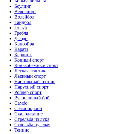
Борьба вольная
Боулинг
Велоспорт
Волейбол
Гандбол
Гольф
Гребля
Дзюдо
Капоэйра
Каратэ
Керлинг
Конный спорт
Конькобежный спорт
Легкая атлетика
Лыжный спорт
Настольный теннис
Парусный спорт
Роллер спорт
Рукопашный бой
Самбо
Самооборона
Скалолазание
Стрельба из лука
Стрельба пулевая
Теннис