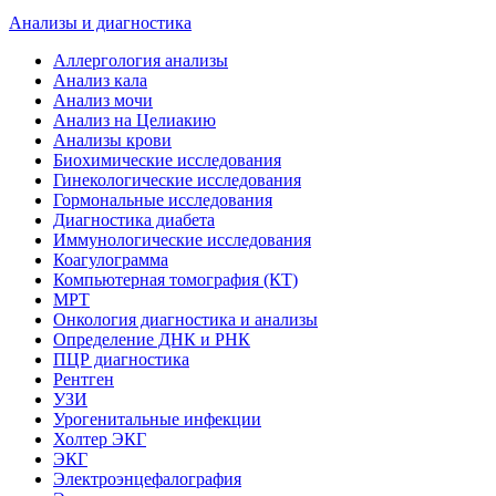
Анализы и диагностика
Аллергология анализы
Анализ кала
Анализ мочи
Анализ на Целиакию
Анализы крови
Биохимические исследования
Гинекологические исследования
Гормональные исследования
Диагностика диабета
Иммунологические исследования
Коагулограмма
Компьютерная томография (КТ)
МРТ
Онкология диагностика и анализы
Определение ДНК и РНК
ПЦР диагностика
Рентген
УЗИ
Урогенитальные инфекции
Холтер ЭКГ
ЭКГ
Электроэнцефалография