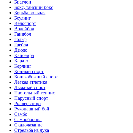
Биатлон
Бокс, тайский бокс
Борьба вольная
Боулинг
Велоспорт
Волейбол
Гандбол
Гольф
Гребля
Дзюдо
Капоэйра
Каратэ
Керлинг
Конный спорт
Конькобежный спорт
Легкая атлетика
Лыжный спорт
Настольный теннис
Парусный спорт
Роллер спорт
Рукопашный бой
Самбо
Самооборона
Скалолазание
Стрельба из лука