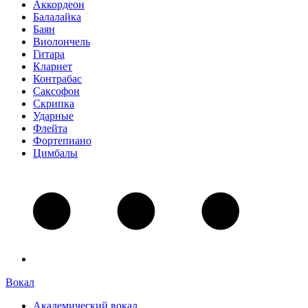
Аккордеон
Балалайка
Баян
Виолончель
Гитара
Кларнет
Контрабас
Саксофон
Скрипка
Ударные
Флейта
Фортепиано
Цимбалы
Вокал
Академический вокал