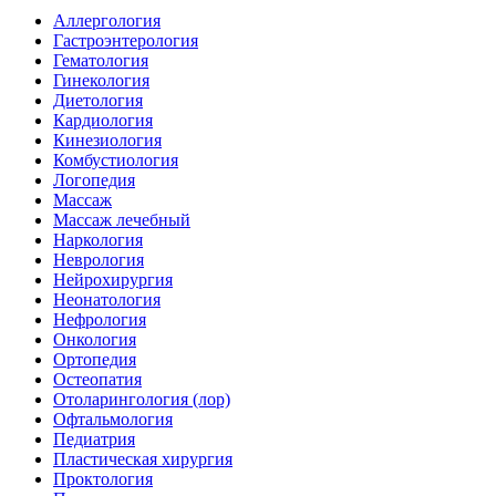
Аллергология
Гастроэнтерология
Гематология
Гинекология
Диетология
Кардиология
Кинезиология
Комбустиология
Логопедия
Массаж
Массаж лечебный
Наркология
Неврология
Нейрохирургия
Неонатология
Нефрология
Онкология
Ортопедия
Остеопатия
Отоларингология (лор)
Офтальмология
Педиатрия
Пластическая хирургия
Проктология