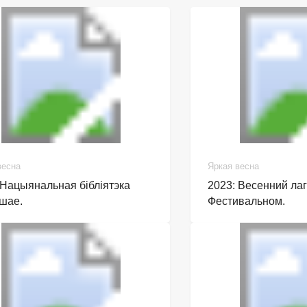
весна
Яркая весна
 Нацыянальная бібліятэка
2023: Весенний лаг
шае.
Фестивальном.