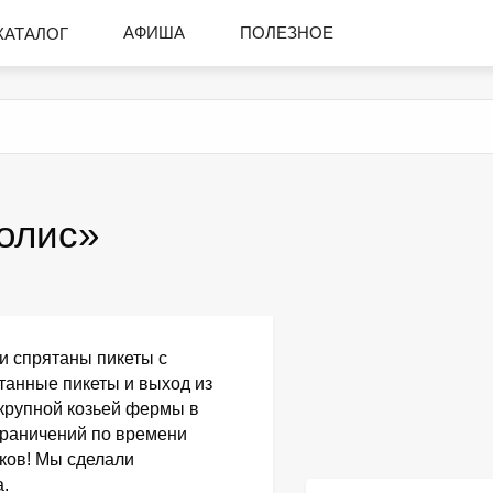
АФИША
ПОЛЕЗНОЕ
КАТАЛОГ
олис»
и спрятаны пикеты с
танные пикеты и выход из
крупной козьей фермы в
граничений по времени
иков! Мы сделали
а.