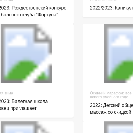
2023: Рождественский конкурс
2022/2023: Канику
тбольного клуба "Фортуна"
ая зима
Осенний марафон: все
нового учебного года
2023: Балетная школа
2022: Детский об
вец приглашает
массаж со скидкой