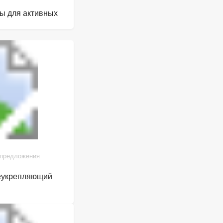
лы для активных
 предложения
щеукрепляющий