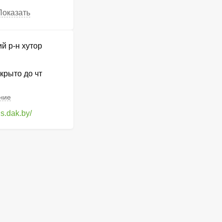
Показать
й р-н хутор
крыто до чт
ание
is.dak.by/