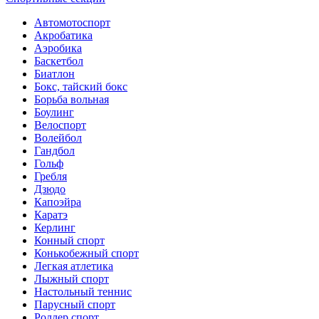
Автомотоспорт
Акробатика
Аэробика
Баскетбол
Биатлон
Бокс, тайский бокс
Борьба вольная
Боулинг
Велоспорт
Волейбол
Гандбол
Гольф
Гребля
Дзюдо
Капоэйра
Каратэ
Керлинг
Конный спорт
Конькобежный спорт
Легкая атлетика
Лыжный спорт
Настольный теннис
Парусный спорт
Роллер спорт