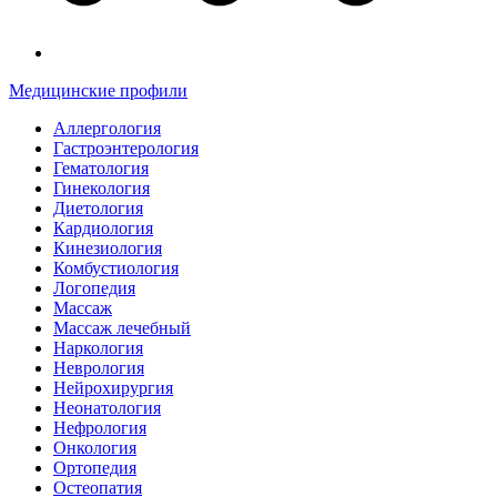
Медицинские профили
Аллергология
Гастроэнтерология
Гематология
Гинекология
Диетология
Кардиология
Кинезиология
Комбустиология
Логопедия
Массаж
Массаж лечебный
Наркология
Неврология
Нейрохирургия
Неонатология
Нефрология
Онкология
Ортопедия
Остеопатия