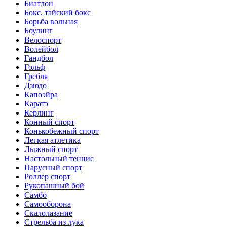
Биатлон
Бокс, тайский бокс
Борьба вольная
Боулинг
Велоспорт
Волейбол
Гандбол
Гольф
Гребля
Дзюдо
Капоэйра
Каратэ
Керлинг
Конный спорт
Конькобежный спорт
Легкая атлетика
Лыжный спорт
Настольный теннис
Парусный спорт
Роллер спорт
Рукопашный бой
Самбо
Самооборона
Скалолазание
Стрельба из лука