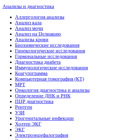
Анализы и диагностика
Аллергология анализы
Анализ кала
Анализ мочи
Анализ на Целиакию
Анализы крови
Биохимические исследования
Гинекологические исследования
Гормональные исследования
Диагностика диабета
Иммунологические исследования
Коагулограмма
Компьютерная томография (КТ)
МРТ
Онкология диагностика и анализы
Определение ДНК и РНК
ПЦР диагностика
Рентген
УЗИ
Урогенитальные инфекции
Холтер ЭКГ
ЭКГ
Электроэнцефалография