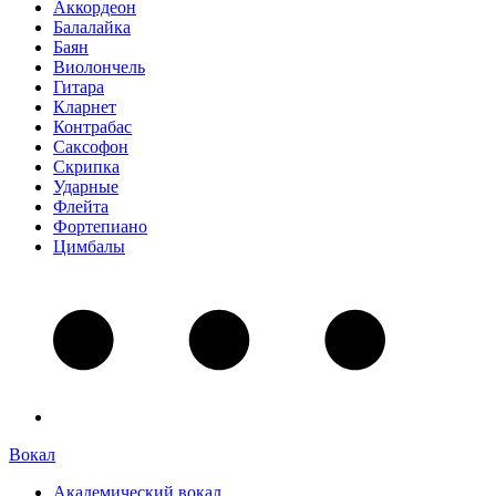
Аккордеон
Балалайка
Баян
Виолончель
Гитара
Кларнет
Контрабас
Саксофон
Скрипка
Ударные
Флейта
Фортепиано
Цимбалы
Вокал
Академический вокал