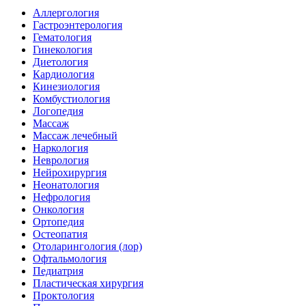
Аллергология
Гастроэнтерология
Гематология
Гинекология
Диетология
Кардиология
Кинезиология
Комбустиология
Логопедия
Массаж
Массаж лечебный
Наркология
Неврология
Нейрохирургия
Неонатология
Нефрология
Онкология
Ортопедия
Остеопатия
Отоларингология (лор)
Офтальмология
Педиатрия
Пластическая хирургия
Проктология