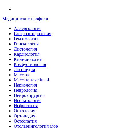
Медицинские профили
Аллергология
Гастроэнтерология
Гематология
Гинекология
Диетология
Кардиология
Кинезиология
Комбустиология
Логопедия
Массаж
Массаж лечебный
Наркология
Неврология
Нейрохирургия
Неонатология
Нефрология
Онкология
Ортопедия
Остеопатия
Отоларингология (лор)