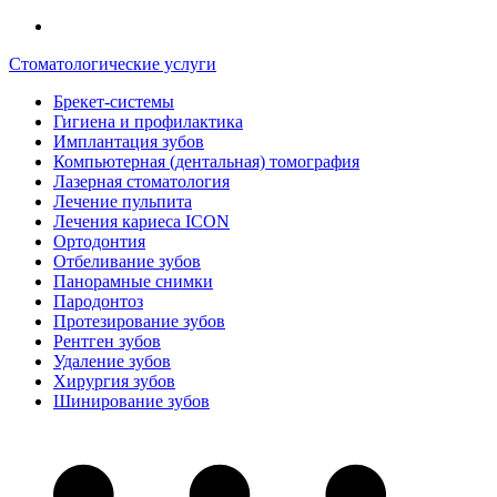
Стоматологические услуги
Брекет-системы
Гигиена и профилактика
Имплантация зубов
Компьютерная (дентальная) томография
Лазерная стоматология
Лечение пульпита
Лечения кариеса ICON
Ортодонтия
Отбеливание зубов
Панорамные снимки
Пародонтоз
Протезирование зубов
Рентген зубов
Удаление зубов
Хирургия зубов
Шинирование зубов