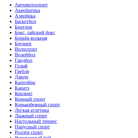
Автомотоспорт
Акробатика
Аэробика
Баскетбол
Биатлон
Бокс, тайский бокс
Борьба вольная
Боулинг
Велоспорт
Волейбол
Гандбол
Гольф
Гребля
Дзюдо
Капоэйра
Каратэ
Керлинг
Конный спорт
Конькобежный спорт
Легкая атлетика
Лыжный спорт
Настольный теннис
Парусный спорт
Роллер спорт
Рукопашный бой