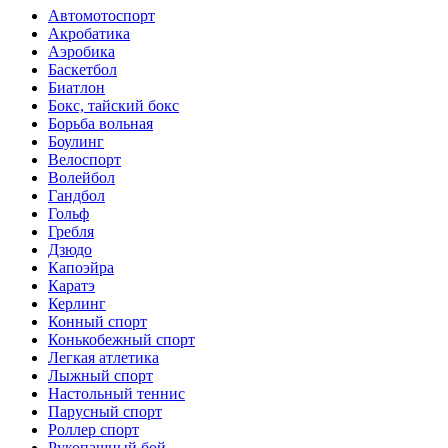
Автомотоспорт
Акробатика
Аэробика
Баскетбол
Биатлон
Бокс, тайский бокс
Борьба вольная
Боулинг
Велоспорт
Волейбол
Гандбол
Гольф
Гребля
Дзюдо
Капоэйра
Каратэ
Керлинг
Конный спорт
Конькобежный спорт
Легкая атлетика
Лыжный спорт
Настольный теннис
Парусный спорт
Роллер спорт
Рукопашный бой