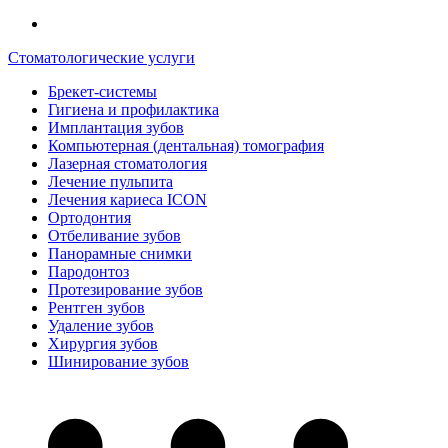
Стоматологические услуги
Брекет-системы
Гигиена и профилактика
Имплантация зубов
Компьютерная (дентальная) томография
Лазерная стоматология
Лечение пульпита
Лечения кариеса ICON
Ортодонтия
Отбеливание зубов
Панорамные снимки
Пародонтоз
Протезирование зубов
Рентген зубов
Удаление зубов
Хирургия зубов
Шинирование зубов