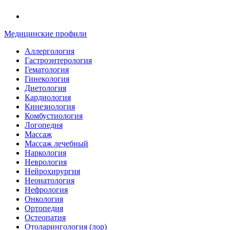
Медицинские профили
Аллергология
Гастроэнтерология
Гематология
Гинекология
Диетология
Кардиология
Кинезиология
Комбустиология
Логопедия
Массаж
Массаж лечебный
Наркология
Неврология
Нейрохирургия
Неонатология
Нефрология
Онкология
Ортопедия
Остеопатия
Отоларингология (лор)