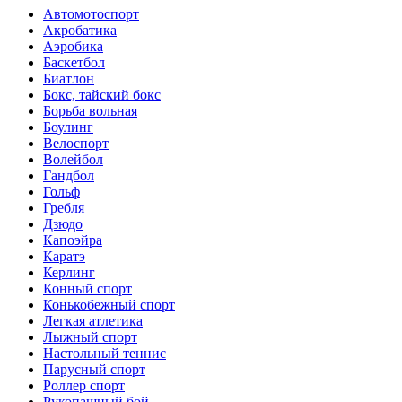
Автомотоспорт
Акробатика
Аэробика
Баскетбол
Биатлон
Бокс, тайский бокс
Борьба вольная
Боулинг
Велоспорт
Волейбол
Гандбол
Гольф
Гребля
Дзюдо
Капоэйра
Каратэ
Керлинг
Конный спорт
Конькобежный спорт
Легкая атлетика
Лыжный спорт
Настольный теннис
Парусный спорт
Роллер спорт
Рукопашный бой