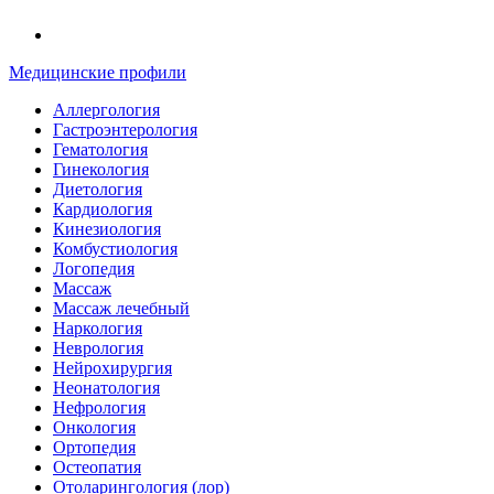
Медицинские профили
Аллергология
Гастроэнтерология
Гематология
Гинекология
Диетология
Кардиология
Кинезиология
Комбустиология
Логопедия
Массаж
Массаж лечебный
Наркология
Неврология
Нейрохирургия
Неонатология
Нефрология
Онкология
Ортопедия
Остеопатия
Отоларингология (лор)