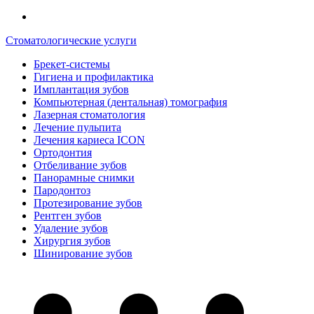
Стоматологические услуги
Брекет-системы
Гигиена и профилактика
Имплантация зубов
Компьютерная (дентальная) томография
Лазерная стоматология
Лечение пульпита
Лечения кариеса ICON
Ортодонтия
Отбеливание зубов
Панорамные снимки
Пародонтоз
Протезирование зубов
Рентген зубов
Удаление зубов
Хирургия зубов
Шинирование зубов