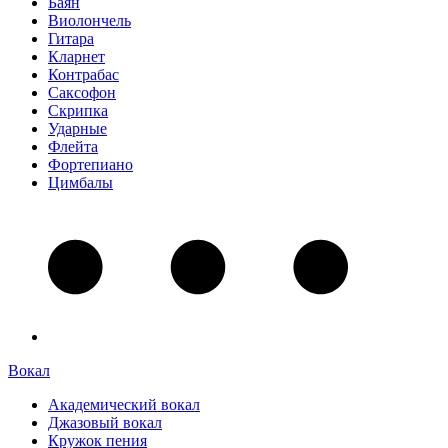
Баян
Виолончель
Гитара
Кларнет
Контрабас
Саксофон
Скрипка
Ударные
Флейта
Фортепиано
Цимбалы
Вокал
Академический вокал
Джазовый вокал
Кружок пения