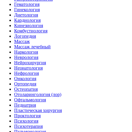
Гематология
Гинекология
Диетология
Кардиология
Кинезиология
Комбустиология
Логопедия
Массаж
Массаж лечебный
Наркология
Неврология
Нейрохирургия
Неонатология
Нефрология
Онкология
Ортопедия
Остеопатия
Отоларингология (лор)
Офтальмология
Педиатрия
Пластическая хирургия
Проктология
Психология
Психотерапия
Пульмонология