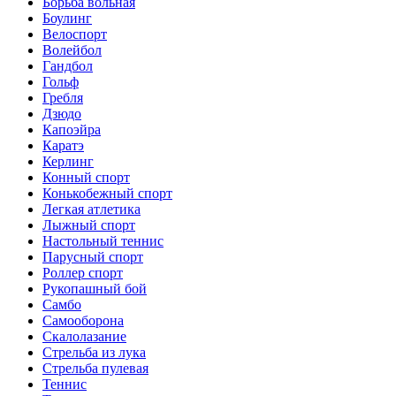
Борьба вольная
Боулинг
Велоспорт
Волейбол
Гандбол
Гольф
Гребля
Дзюдо
Капоэйра
Каратэ
Керлинг
Конный спорт
Конькобежный спорт
Легкая атлетика
Лыжный спорт
Настольный теннис
Парусный спорт
Роллер спорт
Рукопашный бой
Самбо
Самооборона
Скалолазание
Стрельба из лука
Стрельба пулевая
Теннис