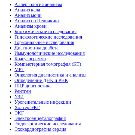
Аллергология анализы
Анализ кала
Анализ мочи
Анализ на Целиакию
Анализы крови
Биохимические исследования
Гинекологические исследования
Гормональные исследования
Диагностика диабета
Иммунологические исследования
Коагулограмма
Компьютерная томография (КТ)
МРТ
Онкология диагностика и анализы
Определение ДНК и РНК
ПЦР диагностика
Рентген
УЗИ
Урогенитальные инфекции
Холтер ЭКГ
ЭКГ
Электроэнцефалография
Эндоскопические исследования
Эхокардиография сердца