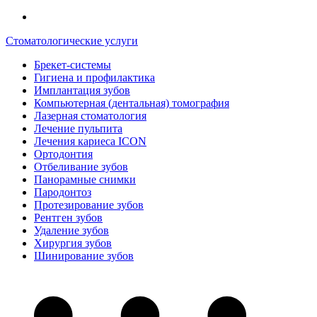
Стоматологические услуги
Брекет-системы
Гигиена и профилактика
Имплантация зубов
Компьютерная (дентальная) томография
Лазерная стоматология
Лечение пульпита
Лечения кариеса ICON
Ортодонтия
Отбеливание зубов
Панорамные снимки
Пародонтоз
Протезирование зубов
Рентген зубов
Удаление зубов
Хирургия зубов
Шинирование зубов