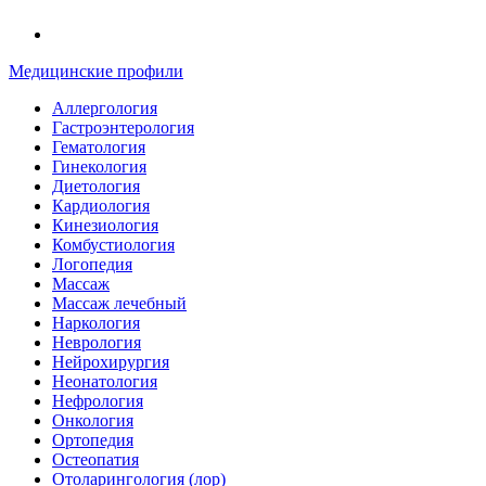
Медицинские профили
Аллергология
Гастроэнтерология
Гематология
Гинекология
Диетология
Кардиология
Кинезиология
Комбустиология
Логопедия
Массаж
Массаж лечебный
Наркология
Неврология
Нейрохирургия
Неонатология
Нефрология
Онкология
Ортопедия
Остеопатия
Отоларингология (лор)