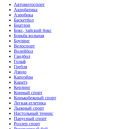
Автомотоспорт
Акробатика
Аэробика
Баскетбол
Биатлон
Бокс, тайский бокс
Борьба вольная
Боулинг
Велоспорт
Волейбол
Гандбол
Гольф
Гребля
Дзюдо
Капоэйра
Каратэ
Керлинг
Конный спорт
Конькобежный спорт
Легкая атлетика
Лыжный спорт
Настольный теннис
Парусный спорт
Роллер спорт
Рукопашный бой